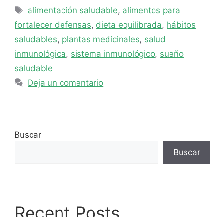
Etiquetas
alimentación saludable
,
alimentos para
fortalecer defensas
,
dieta equilibrada
,
hábitos
saludables
,
plantas medicinales
,
salud
inmunológica
,
sistema inmunológico
,
sueño
saludable
Deja un comentario
Buscar
Buscar
Recent Posts