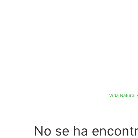
Saltar
al
contenido
Vida Natural 
No se ha encont